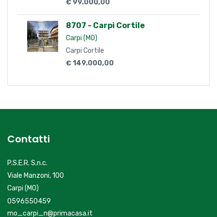
€ 99.000,00
8707 - Carpi Cortile
Carpi (MO)
Carpi Cortile
€ 149.000,00
Contatti
P.S.E.R. S.n.c.
Viale Manzoni, 100
Carpi (MO)
0596550459
mo_carpi_n@primacasa.it