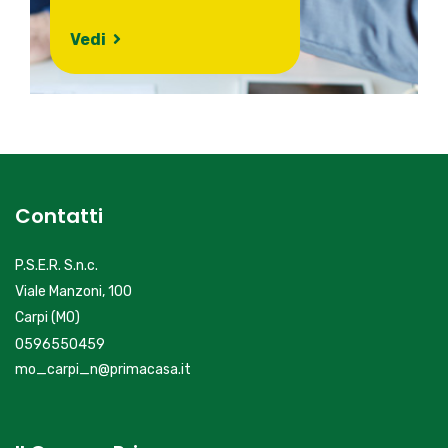
Vedi
Contatti
P.S.E.R. S.n.c.
Viale Manzoni, 100
Carpi (MO)
0596550459
mo_carpi_n@primacasa.it