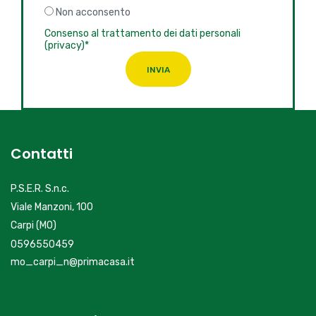
Non acconsento
Consenso al trattamento dei dati personali
(privacy)*
INVIA
Contatti
P.S.E.R. S.n.c.
Viale Manzoni, 100
Carpi (MO)
0596550459
mo_carpi_n@primacasa.it