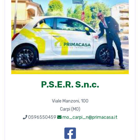
P.S.E.R. S.n.c.
Viale Manzoni, 100
Carpi (MO)
0596550459
mo_carpi_n@primacasa.it