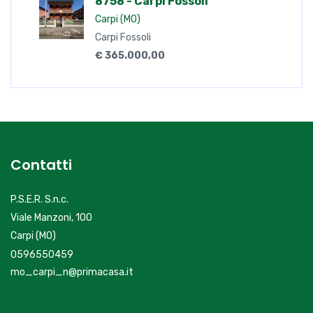
8758 - Carpi Fossoli
Carpi (MO)
Carpi Fossoli
€ 365.000,00
Contatti
P.S.E.R. S.n.c.
Viale Manzoni, 100
Carpi (MO)
0596550459
mo_carpi_n@primacasa.it