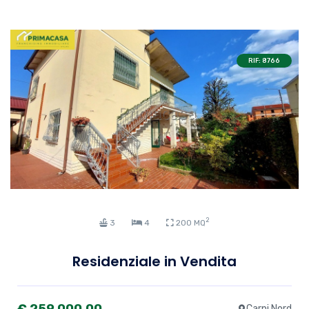
RIF: 8766
2
3
4
200 MQ
Residenziale in Vendita
€ 259.000,00
Carpi Nord