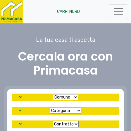
CARPI NORD
La tua casa ti aspetta
Cercala ora con
Primacasa