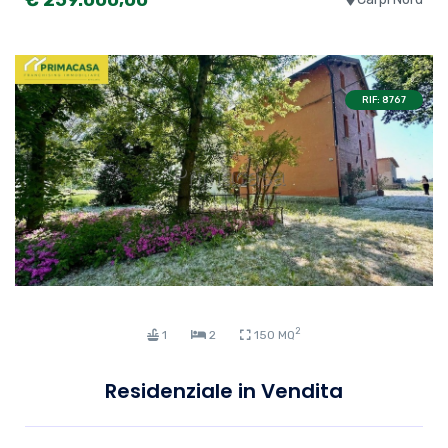
RIF: 8767
2
1
2
150 MQ
Residenziale in Vendita