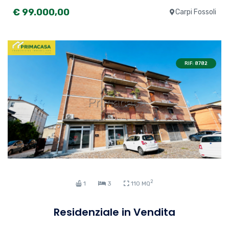
€ 99.000,00
Carpi Fossoli
RIF: 8782
2
1
3
110 MQ
Residenziale in Vendita